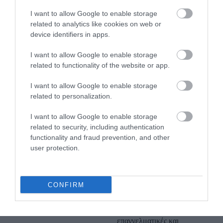
Ελούντα,
I want to allow Google to enable storage
το estate μας διαθέτει άνετο χώρο στάθμευσης για αυτοκίνητα
related to analytics like cookies on web or
και λεωφορεία, καθιστώντας το ιδανικό προορισμό για τους
device identifiers in apps.
καλεσμένους σας.
I want to allow Google to enable storage
related to functionality of the website or app.
I want to allow Google to enable storage
related to personalization.
I want to allow Google to enable storage
related to security, including authentication
Full-Service
Διοργάνωση
functionality and fraud prevention, and other
εκδηλώσεων
στην Κρήτη
user protection.
Επειδή οι Κρητικοί ξέρουν
πραγματικά να γιορτάζουν,
CONFIRM
προσφέρουμε όλο τον χρόνο
πλήρη διοργάνωση
εκδηλώσεων για
επαγγελματικές και