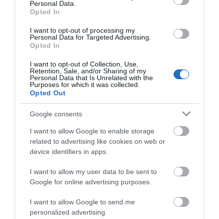
Personal Data.
Opted In
I want to opt-out of processing my
Personal Data for Targeted Advertising.
Opted In
I want to opt-out of Collection, Use,
Retention, Sale, and/or Sharing of my
Personal Data that Is Unrelated with the
Purposes for which it was collected.
Opted Out
Google consents
I want to allow Google to enable storage
Are you planning a wedding, a corporate retreat, or a special
related to advertising like cookies on web or
celebration? At Vassilakis Estate, we offer one of the most
device identifiers in apps.
breathtaking wedding venues in Crete, nestled in the nature-
blessed Mirambello Valley. As an award-winning traditional
family estate spanning five generations and over 150 years,
I want to allow my user data to be sent to
we provide the perfect blend of natural beauty, authentic
Google for online advertising purposes.
hospitality, and full-service event planning.
I want to allow Google to send me
Με εύκολη πρόσβαση και σε μικρή απόσταση με το
personalized advertising.
αυτοκίνητο από το Ηράκλειο, τον Άγιο Νικόλαο και την