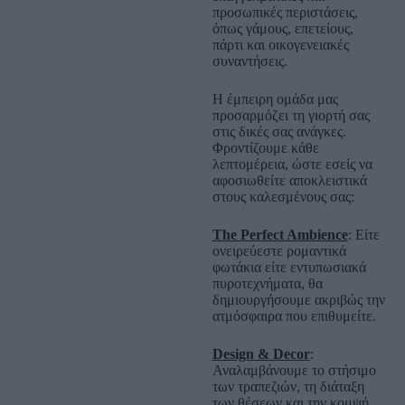
προσωπικές περιστάσεις,
όπως γάμους, επετείους,
πάρτι και οικογενειακές
συναντήσεις.
Η έμπειρη ομάδα μας
προσαρμόζει τη γιορτή σας
στις δικές σας ανάγκες.
Φροντίζουμε κάθε
λεπτομέρεια, ώστε εσείς να
αφοσιωθείτε αποκλειστικά
στους καλεσμένους σας:
The Perfect Ambience
: Είτε
ονειρεύεστε ρομαντικά
φωτάκια είτε εντυπωσιακά
πυροτεχνήματα, θα
δημιουργήσουμε ακριβώς την
ατμόσφαιρα που επιθυμείτε.
Design & Decor
:
Αναλαμβάνουμε το στήσιμο
των τραπεζιών, τη διάταξη
των θέσεων και την κομψή